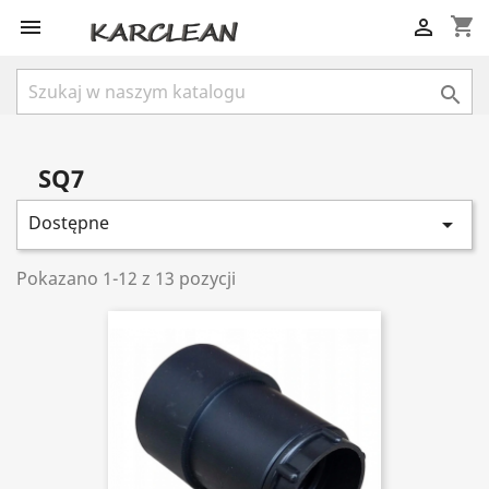
shopping_cart



SQ7
Dostępne

Pokazano 1-12 z 13 pozycji