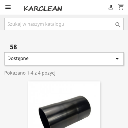
shopping_cart



58
Dostępne

Pokazano 1-4 z 4 pozycji