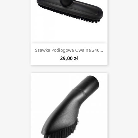
Ssawka Podłogowa Owalna 240...
29,00 zł