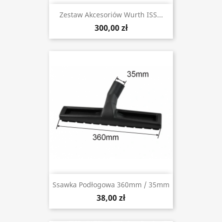
Zestaw Akcesoriów Wurth ISS...
300,00 zł
Ssawka Podłogowa 360mm / 35mm
38,00 zł