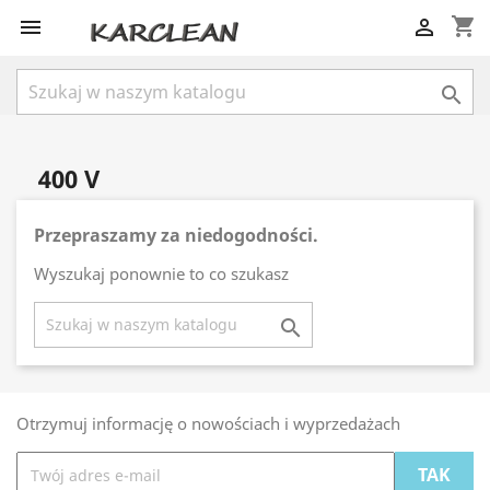
shopping_cart



400 V
Przepraszamy za niedogodności.
Wyszukaj ponownie to co szukasz

Otrzymuj informację o nowościach i wyprzedażach