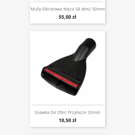
Mufa Obrotowa Węża 58 Mm/ 50mm
55,00 zł
Ssawka Do Obić Przyłacze 35mm
10,50 zł