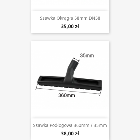
Ssawka Okrągła 58mm DN58
35,00 zł
Ssawka Podłogowa 360mm / 35mm
38,00 zł