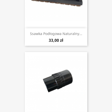
Ssawka Podłogowa Naturalny...
33,00 zł