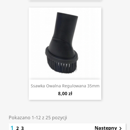
Ssawka Owalna Regulowana 35mm
8,00 zł
Pokazano 1-12 z 25 pozycji
1
Następny
2
3
