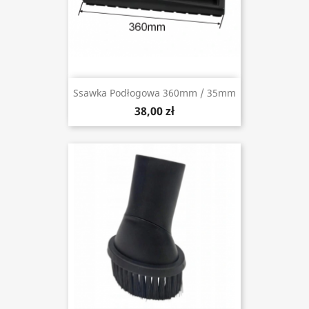
Ssawka Podłogowa 360mm / 35mm
38,00 zł