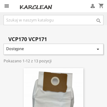
shopping_cart



VCP170 VCP171
Dostępne

Pokazano 1-12 z 13 pozycji