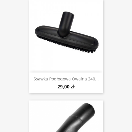
Ssawka Podłogowa Owalna 240...
29,00 zł