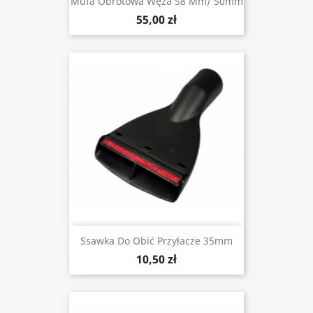
Mufa Obrotowa Węża 58 Mm/ 50mm
55,00 zł
Ssawka Do Obić Przyłacze 35mm
10,50 zł