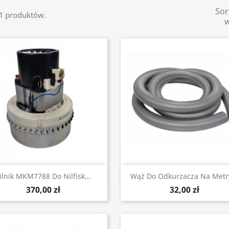
Sor
11 produktów.
Szybki podgląd
Szybki podgląd


ilnik MKM7788 Do Nilfisk...
Wąż Do Odkurzacza Na Metry
370,00 zł
32,00 zł