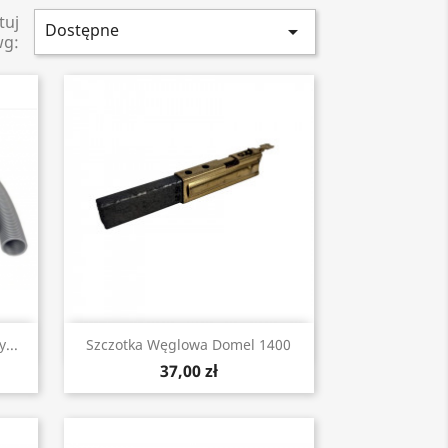
tuj
Dostępne

wg:
Szybki podgląd

...
Szczotka Węglowa Domel 1400
37,00 zł