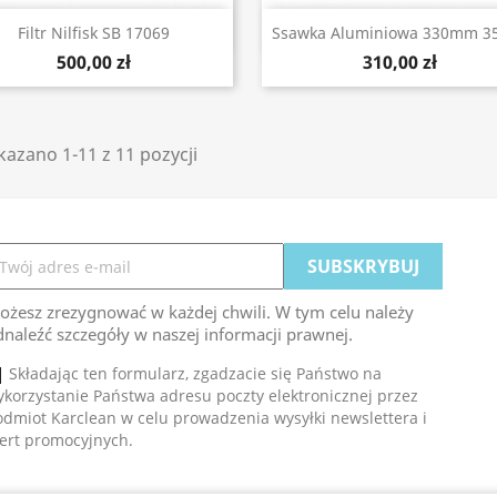
Szybki podgląd
Szybki podgląd


Filtr Nilfisk SB 17069
Ssawka Aluminiowa 330mm 
500,00 zł
310,00 zł
azano 1-11 z 11 pozycji
ożesz zrezygnować w każdej chwili. W tym celu należy
naleźć szczegóły w naszej informacji prawnej.
Składając ten formularz, zgadzacie się Państwo na
korzystanie Państwa adresu poczty elektronicznej przez
dmiot Karclean w celu prowadzenia wysyłki newslettera i
fert promocyjnych.