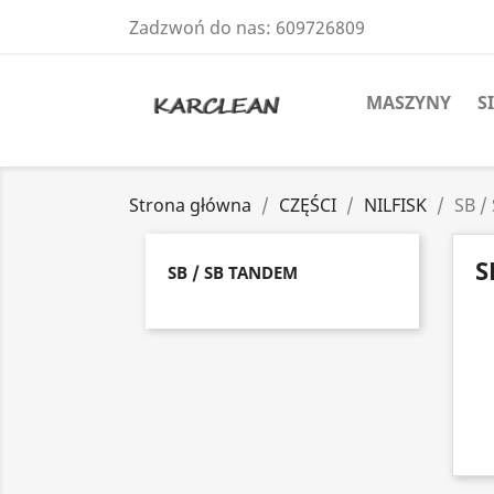
Zadzwoń do nas:
609726809
MASZYNY
S
Strona główna
CZĘŚCI
NILFISK
SB /
S
SB / SB TANDEM