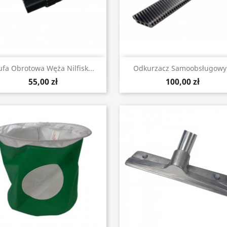
Szybki podgląd
Szybki podgląd


fa Obrotowa Węża Nilfisk...
Odkurzacz Samoobsługowy.
55,00 zł
100,00 zł