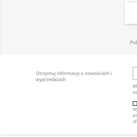
Pok
Otrzymuj informację o nowościach i
wyprzedażach
M
od
wy
po
o