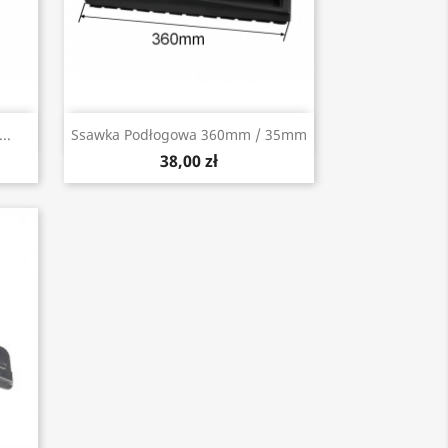
Szybki podgląd

..
Ssawka Podłogowa 360mm / 35mm
38,00 zł