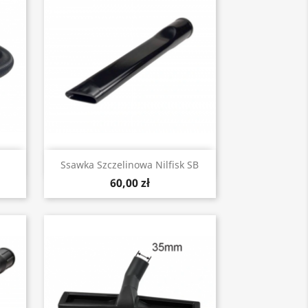
Szybki podgląd

Ssawka Szczelinowa Nilfisk SB
60,00 zł