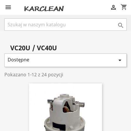
shopping_cart



VC20U / VC40U
Dostępne

Pokazano 1-12 z 24 pozycji