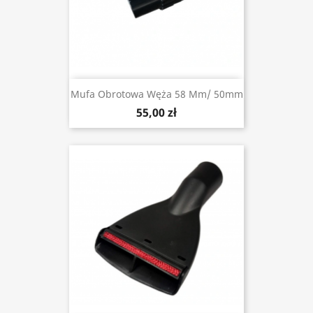
Mufa Obrotowa Węża 58 Mm/ 50mm
55,00 zł