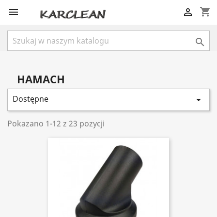
shopping_cart



HAMACH
Dostępne

Pokazano 1-12 z 23 pozycji