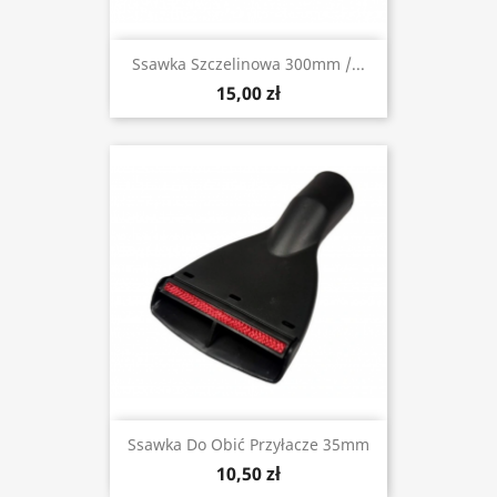
Ssawka Szczelinowa 300mm /...
15,00 zł
Ssawka Do Obić Przyłacze 35mm
10,50 zł